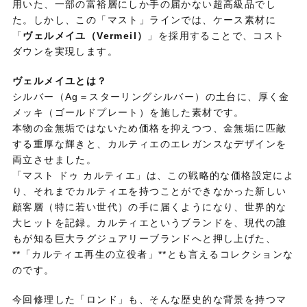
用いた、一部の富裕層にしか手の届かない超高級品でし
た。しかし、この「マスト」ラインでは、ケース素材に
「
ヴェルメイユ（Vermeil）
」を採用することで、コスト
ダウンを実現します。
ヴェルメイユとは？
シルバー（Ag＝スターリングシルバー）の土台に、厚く金
メッキ（ゴールドプレート）を施した素材です。
本物の金無垢ではないため価格を抑えつつ、金無垢に匹敵
する重厚な輝きと、カルティエのエレガンスなデザインを
両立させました。
「マスト ドゥ カルティエ」は、この戦略的な価格設定によ
り、それまでカルティエを持つことができなかった新しい
顧客層（特に若い世代）の手に届くようになり、世界的な
大ヒットを記録。カルティエというブランドを、現代の誰
もが知る巨大ラグジュアリーブランドへと押し上げた、
**「カルティエ再生の立役者」**とも言えるコレクションな
のです。
今回修理した「ロンド」も、そんな歴史的な背景を持つマ