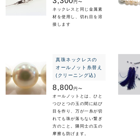
3,300
円〜
ネックレスと同じ金属素
材を使用し、切れ目を溶
接します
真珠ネックレスの
オールノット糸替え
(クリーニング込)
8,800
円〜
オールノットとは、ひと
つひとつの玉の間に結び
目を作り、万が一糸が切
れても珠が落ちない繋ぎ
方のこと。隣同士の玉の
摩擦も防げます。