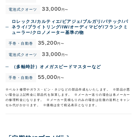
33,000
電池式クオーツ
円〜
ロレックス/カルティエ/ピアジェ/ブルガリ/パテック/パ
ネライ/ブライトリング/IW/オーディマピゲ/フランクミ
ューラー/クロノメーター基準の物
35,200
手巻・自動巻
円〜
33,000
電池式クオーツ
円〜
（多軸時計）オメガスピードマスターなど
55,000
手巻・自動巻
円〜
※ベルト修理やガラス・ピン・ネジなどの部品作成もいたします。 ※部品が悪
い場合は上記料金に部品代を加算します。 ※メーカー送りの場合は各メーカー
の修理料金になります。 ※メーカー見積もりのみの場合は往復の送料とキャン
セル代がかかります。 ※価格は全て税込表示となります。