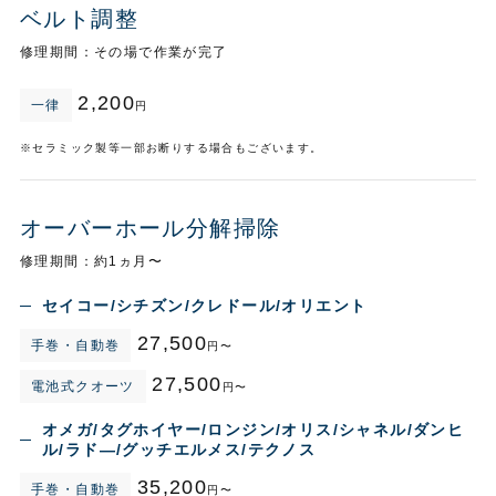
ベルト調整
修理期間：その場で作業が完了
2,200
一律
円
※セラミック製等一部お断りする場合もございます。
オーバーホール
分解掃除
修理期間：約1ヵ月〜
セイコー/シチズン/クレドール/オリエント
27,500
手巻・自動巻
円〜
27,500
電池式クオーツ
円〜
オメガ/タグホイヤー/ロンジン/オリス/シャネル/ダンヒ
ル/ラド―/グッチエルメス/テクノス
35,200
手巻・自動巻
円〜