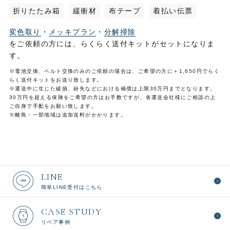
折りたたみ箱
緩衝材
布テープ
着払い伝票
変色取り
・
メッキプラン
・
分解掃除
をご依頼の方には、らくらく送付キットがセットになりま
す。
※電池交換、ベルト交換のみのご依頼の場合は、ご希望の方に＋1,650円でらく
らく送付キットをお送り致します。
※運送中に生じた破損、紛失などにおける補償は上限30万円までとなります。
30万円を超える保険をご希望の方はお手数ですが、各運送会社様にご相談の上
ご自身で手配をお願い致します。
※離島・一部地域は追加送料がかかります。
LINE
簡単LINE受付はこちら
CASE STUDY
リペア事例