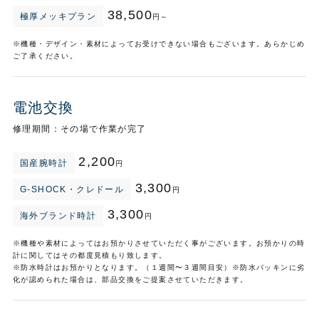
38,500
極厚メッキプラン
円～
※機種・デザイン・素材によってお受けできない場合もございます。あらかじめ
ご了承ください。
電池交換
修理期間：その場で作業が完了
2,200
国産腕時計
円
3,300
G-SHOCK・クレドール
円
3,300
海外ブランド時計
円
※機種や素材によってはお預かりさせていただく事がございます。お預かりの時
計に関してはその都度見積もり致します。
※防水時計はお預かりとなります。（１週間〜３週間目安）※防水パッキンに劣
化が認められた場合は、部品交換をご提案させていただきます。