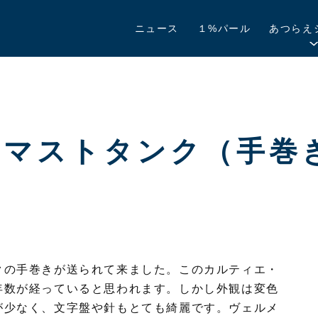
ニュース
１%パール
あつらえ
O JEWELRY
・マストタンク（手巻
クの手巻きが送られて来ました。このカルティエ・
年数が経っていると思われます。しかし外観は変色
が少なく、文字盤や針もとても綺麗です。ヴェルメ