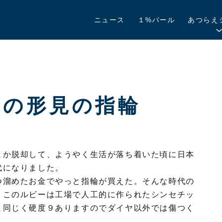
ニュース
１%パール
あつらえ
O JEWELRY
んの形見の指輪
とか脱却して、ようやく生活が落ち着いた頃に日本
代になりました。
つ溜めたお金でやっと指輪が買えた。そんな時代の
。このルビーは工場で人工的に作られたシンセチッ
と同じく硬度９ありますのでダイヤ以外では傷つく