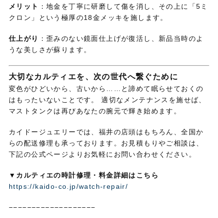
メリット
：地金を丁寧に研磨して傷を消し、その上に「5ミ
クロン」という極厚の18金メッキを施します。
仕上がり
：歪みのない鏡面仕上げが復活し、新品当時のよ
うな美しさが蘇ります。
大切なカルティエを、次の世代へ繋ぐために
変色がひどいから、古いから……と諦めて眠らせておくの
はもったいないことです。 適切なメンテナンスを施せば、
マストタンクは再びあなたの腕元で輝き始めます。
カイドージュエリーでは、福井の店頭はもちろん、全国か
らの配送修理も承っております。お見積もりやご相談は、
下記の公式ページよりお気軽にお問い合わせください。
▼カルティエの時計修理・料金詳細はこちら
https://kaido-co.jp/watch-repair/
−−−−−−−−−−−−−−−−−−−