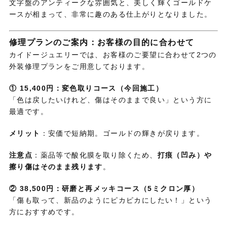
文字盤のアンティークな雰囲気と、美しく輝くゴールドケ
ースが相まって、非常に趣のある仕上がりとなりました。
修理プランのご案内：お客様の目的に合わせて
カイドージュエリーでは、お客様のご要望に合わせて2つの
外装修理プランをご用意しております。
① 15,400円：変色取りコース（今回施工）
「色は戻したいけれど、傷はそのままで良い」という方に
最適です。
メリット
：安価で短納期。ゴールドの輝きが戻ります。
注意点
：薬品等で酸化膜を取り除くため、
打痕（凹み）や
擦り傷はそのまま残ります
。
② 38,500円：研磨と再メッキコース（5ミクロン厚）
「傷も取って、新品のようにピカピカにしたい！」という
方におすすめです。