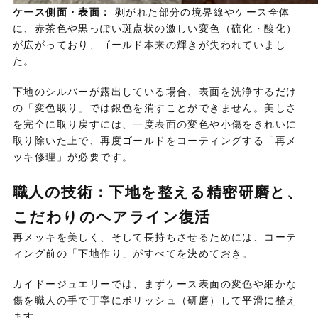
ケース側面・表面：
剥がれた部分の境界線やケース全体
に、
赤茶色や黒っぽい斑点状の激しい変色（硫化・酸化）
が広がっており、
ゴールド本来の輝きが失われていまし
た。
下地のシルバーが露出している場合、
表面を洗浄するだけ
の「変色取り」では銀色を消すことができません。
美しさ
を完全に取り戻すには、
一度表面の変色や小傷をきれいに
取り除いた上で、
再度ゴールドをコーティングする「再メ
ッキ修理」が必要です。
職人の技術：下地を整える精密研磨と、
こだわりのヘアライン復活
再メッキを美しく、
そして長持ちさせるためには、
コーテ
ィング前の「下地作り」がすべてを決めておき。
カイドージュエリーでは、
まずケース表面の変色や細かな
傷を職人の手で丁寧にポリッシュ（研磨）して平滑に整え
ます。