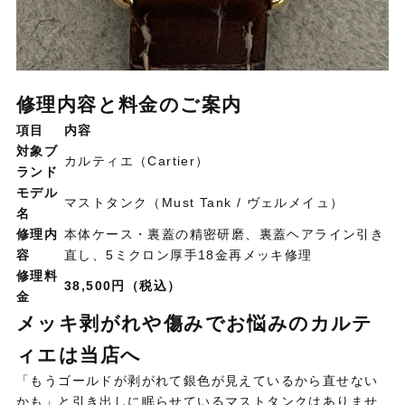
修理内容と料金のご案内
項目
内容
対象ブ
カルティエ（Cartier）
ランド
モデル
マストタンク（Must Tank / ヴェルメイュ）
名
修理内
本体ケース・裏蓋の精密研磨、裏蓋ヘアライン引き
容
直し、5ミクロン厚手18金再メッキ修理
修理料
38,500円（税込）
金
メッキ剥がれや傷みでお悩みのカルテ
ィエは当店へ
「もうゴールドが剥がれて銀色が見えているから直せない
かも」と引き出しに眠らせているマストタンクはありませ