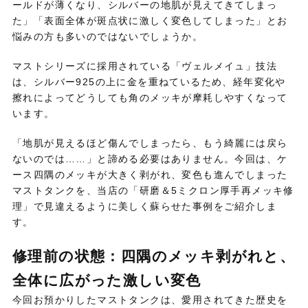
ールドが薄くなり、
シルバーの地肌が見えてきてしまっ
た」「表面全体が斑点状に激しく変色してしまった」とお
悩みの方も多いのではないでしょうか。
マストシリーズに採用されている「ヴェルメイュ」技法
は、
シルバー925の上に金を重ねているため、
経年変化や
擦れによってどうしても角のメッキが摩耗しやすくなって
います。
「地肌が見えるほど傷んでしまったら、
もう綺麗には戻ら
ないのでは……」と諦める必要はありません。
今回は、
ケ
ース四隅のメッキが大きく剥がれ、
変色も進んでしまった
マストタンクを、
当店の「研磨＆5ミクロン厚手再メッキ修
理」で見違えるように美しく蘇らせた事例をご紹介しま
す。
修理前の状態：四隅のメッキ剥がれと、
全体に広がった激しい変色
今回お預かりしたマストタンクは、
愛用されてきた歴史を