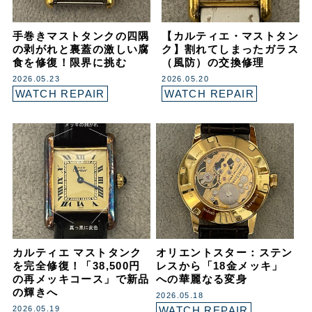
手巻きマストタンクの四隅
【カルティエ・マストタン
の剥がれと裏蓋の激しい腐
ク】割れてしまったガラス
食を修復！限界に挑む
（風防）の交換修理
2026.05.23
2026.05.20
WATCH REPAIR
WATCH REPAIR
カルティエ マストタンク
オリエントスター：ステン
を完全修復！「38,500円
レスから「18金メッキ」
の再メッキコース」で新品
への華麗なる変身
の輝きへ
2026.05.18
2026.05.19
WATCH REPAIR