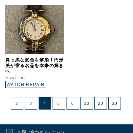
真っ黒な変色を解消！円形
美が宿る名品を本来の輝き
へ
2026.05.02
WATCH REPAIR
2
3
4
5
6
10
20
30
お問い合わせフォームへ